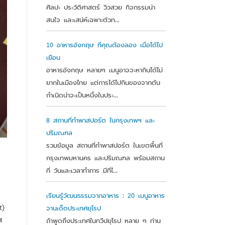
ศิลปะ ประวัติศาสตร์ วิวสวย กิจกรรมน่า
สนใจ และเสน่ห์เฉพาะตัวท...
10 อาหารอังกฤษ ที่คุณต้องลอง เมื่อได้ไป
เยือน
อาหารอังกฤษ หลายๆ เมนูอาจจะหากินได้ไม่
ยากในเมืองไทย แต่การได้ไปกินของจากต้น
กำเนิดน่าจะเป็นหนึ่งในประ...
8 สถานที่ทำพาสปอร์ต ในกรุงเทพฯ และ
ปริมณฑล
รวมข้อมูล สถานที่ทำพาสปอร์ต ในเขตพื้นที่
กรุงเทพมหานคร และปริมณฑล พร้อมสถาน
ที่ วันและเวลาทำการ มีที่ไ...
เรียนรู้วัฒนธรรมจากอาหาร : 20 เมนูอาหาร
t)
จานเด็ดประเทศยุโรป
ส
ถ้าพูดถึงประเทศในทวีปยุโรป หลาย ๆ ท่าน