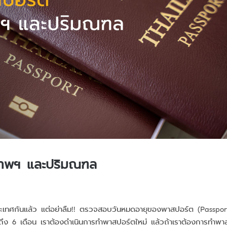
งเทพฯ และปริมณฑล
ระเทศกันแล้ว แต่อย่าลืม!! ตรวจสอบวันหมดอายุของพาสปอร์ต (Passpor
่ถึง 6 เดือน เราต้องดำเนินการทำพาสปอร์ตใหม่ แล้วถ้าเราต้องการทำพา