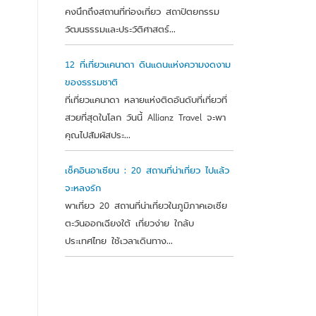
คงนึกถึงสถานที่ท่องเที่ยว สถาปัตยกรรม
วัฒนธรรมและประวัติศาสตร์...
12 ที่เที่ยวแคนาดา ดินแดนแห่งความงดงาม
ของธรรมชาติ
ที่เที่ยวแคนาดา หลายแห่งติดอันดับที่เที่ยวที่
สวยที่สุดในโลก วันนี้ Allianz Travel จะพา
คุณไปสัมผัสประ...
เช็คอินอาเซียน : 20 สถานที่น่าเที่ยว ไปแล้ว
จะหลงรัก
พาเที่ยว 20 สถานที่น่าเที่ยวในภูมิภาคเอเชีย
ตะวันออกเฉียงใต้ เที่ยวง่าย ใกล้บ
ประเทศไทย ใช้เวลาเดินทาง...