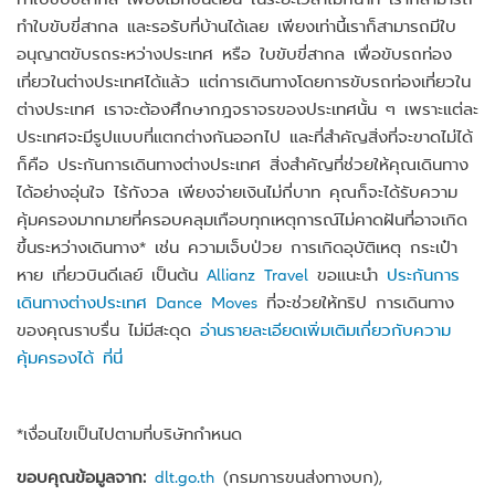
ทำใบขับขี่สากล และรอรับที่บ้านได้เลย เพียงเท่านี้เราก็สามารถมีใบ
อนุญาตขับรถระหว่างประเทศ หรือ ใบขับขี่สากล เพื่อขับรถท่อง
เที่ยวในต่างประเทศได้แล้ว แต่การเดินทางโดยการขับรถท่องเที่ยวใน
ต่างประเทศ เราจะต้องศึกษากฎจราจรของประเทศนั้น ๆ เพราะแต่ละ
ประเทศจะมีรูปแบบที่แตกต่างกันออกไป และที่สำคัญสิ่งที่จะขาดไม่ได้
ก็คือ ประกันการเดินทางต่างประเทศ สิ่งสำคัญที่ช่วยให้คุณเดินทาง
ได้อย่างอุ่นใจ ไร้กังวล เพียงจ่ายเงินไม่กี่บาท คุณก็จะได้รับความ
คุ้มครองมากมายที่ครอบคลุมเกือบทุกเหตุการณ์ไม่คาดฝันที่อาจเกิด
ขึ้นระหว่างเดินทาง* เช่น ความเจ็บป่วย การเกิดอุบัติเหตุ กระเป๋า
หาย เที่ยวบินดีเลย์ เป็นต้น
Allianz Travel
ขอแนะนำ
ประกันการ
เดินทางต่างประเทศ Dance Moves
ที่จะช่วยให้ทริป การเดินทาง
ของคุณราบรื่น ไม่มีสะดุด
อ่านรายละเอียดเพิ่มเติมเกี่ยวกับความ
คุ้มครองได้ ที่นี่
*เงื่อนไขเป็นไปตามที่บริษัทกำหนด
ขอบคุณข้อมูลจาก:
dlt.go.th
(กรมการขนส่งทางบก),