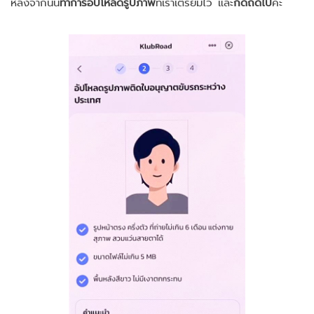
หลังจากนั้น
ทำการอัปโหลดรูปภาพ
ที่เราเตรียมไว้
และ
กดถัดไป
ค่ะ