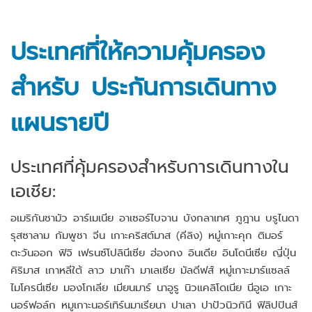
ประเทศที่ให้ความคุ้มครอง
สำหรับ ประกันการเดินทาง
แผนรายปี
ประเทศที่คุ้มครองสำหรับการเดินทางใน
เอเชีย:
อเมริกันชามัว อาร์เมเนีย อาเซอร์ไบจาน บังกลาเทศ ภูฎาน บรูไนดา
รุสซาลาม กัมพูชา จีน เกาะคริสต์มาส (คีลิง) หมู่เกาะคุก ติมอร์
ตะวันออก ฟิจิ เฟรนซ์โปลินีเซีย ฮ่องกง อินเดีย อินโดนีเซีย ญี่ปุ่น
คิริมาส เกาหลีใต้ ลาว มาเก๊า มาเลเซีย มัลดีฟส์ หมู่เกาะมาร์แซลล์
ไมโครนีเซีย มองโกเลีย เมียนมาร์ นาอูรู นิวแคลิโดเนีย นีอูเอ เกาะ
นอร์ฟอล์ก หมูเกาะนอร์เทิร์นมาเรียนา ปาเลา ปาปัวนิวกินี ฟิลิปปินส์