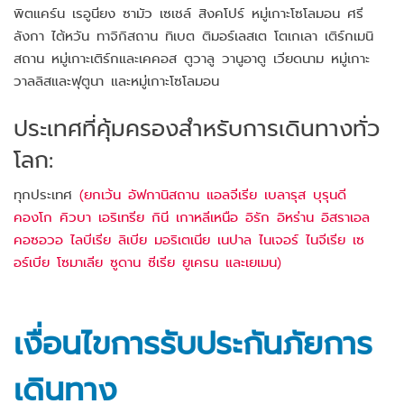
พิตแคร์น เรอูนียง ซามัว เซเชล์ สิงคโปร์ หมู่เกาะโซโลมอน ศรี
ลังกา ไต้หวัน ทาจิกิสถาน ทิเบต ติมอร์เลสเต โตเกเลา เติร์กเมนิ
สถาน หมู่เกาะเติร์กและเคคอส ตูวาลู วานูอาตู เวียดนาม หมู่เกาะ
วาลลิสและฟุตูนา และหมู่เกาะโซโลมอน
ประเทศที่คุ้มครองสำหรับการเดินทางทั่ว
โลก:
ทุกประเทศ
(ยกเว้น อัฟกานิสถาน แอลจีเรีย
เบลารุส
บุรุนดี
คองโก คิวบา เอริเทรีย กินี เกาหลีเหนือ อิรัก
อิหร่าน
อิสราเอล
คอซอวอ ไลบีเรีย ลิเบีย มอริเตเนีย เนปาล ไนเจอร์ ไนจีเรีย เซ
อร์เบีย โซมาเลีย ซูดาน ซีเรีย ยูเครน และเยเมน)
เงื่อนไขการรับประกันภัยการ
เดินทาง