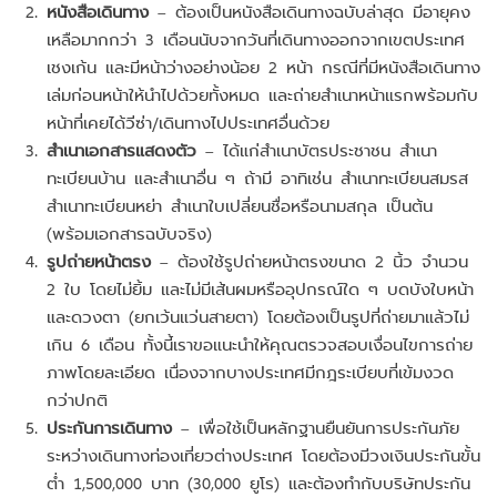
หนังสือเดินทาง
– ต้องเป็นหนังสือเดินทางฉบับล่าสุด มีอายุคง
เหลือมากกว่า 3 เดือนนับจากวันที่เดินทางออกจากเขตประเทศ
เชงเก้น และมีหน้าว่างอย่างน้อย 2 หน้า กรณีที่มีหนังสือเดินทาง
เล่มก่อนหน้าให้นำไปด้วยทั้งหมด และถ่ายสำเนาหน้าแรกพร้อมกับ
หน้าที่เคยได้วีซ่า/เดินทางไปประเทศอื่นด้วย
สำเนาเอกสารแสดงตัว
– ได้แก่สำเนาบัตรประชาชน สำเนา
ทะเบียนบ้าน และสำเนาอื่น ๆ ถ้ามี อาทิเช่น สำเนาทะเบียนสมรส
สำเนาทะเบียนหย่า สำเนาใบเปลี่ยนชื่อหรือนามสกุล เป็นต้น
(พร้อมเอกสารฉบับจริง)
รูปถ่ายหน้าตรง
– ต้องใช้รูปถ่ายหน้าตรงขนาด 2 นิ้ว จำนวน
2 ใบ โดยไม่ยิ้ม และไม่มีเส้นผมหรืออุปกรณ์ใด ๆ บดบังใบหน้า
และดวงตา (ยกเว้นแว่นสายตา) โดยต้องเป็นรูปที่ถ่ายมาแล้วไม่
เกิน 6 เดือน ทั้งนี้เราขอแนะนำให้คุณตรวจสอบเงื่อนไขการถ่าย
ภาพโดยละเอียด เนื่องจากบางประเทศมีกฎระเบียบที่เข้มงวด
กว่าปกติ
ประกันการเดินทาง
– เพื่อใช้เป็นหลักฐานยืนยันการประกันภัย
ระหว่างเดินทางท่องเที่ยวต่างประเทศ โดยต้องมีวงเงินประกันขั้น
ต่ำ 1,500,000 บาท (30,000 ยูโร) และต้องทำกับบริษัทประกัน