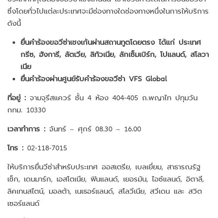
ซึ่งโดยทั่วไปแต่ละประเทศจะมีช่องทางใดช่องทางหนึ่งในการให้บริการ
ดังนี้
ยื่นคำร้องขอวีซ่าเชงเก้นผ่านสถานทูตโดยตรง ได้แก่ ประเทศ
กรีซ, ฮังการี, ลัตเวีย, ลิทัวเนีย, ลักเซ็มเบิร์ก, โปแลนด์, สโลวา
เนีย
ยื่นคำร้องผ่านศูนย์รับคำร้องขอวีซ่า VFS Global
ที่อยู่ :
จามจุรีสแควร์ ชั้น 4 ห้อง 404-405 ถ.พญาไท ปทุมวัน
กทม. 10330
เวลาทำการ :
จันทร์ – ศุกร์ 08.30 – 16.00
โทร :
02-118-7015
ให้บริการยื่นวีซ่าสำหรับประเทศ ออสเตรีย, เบลเยี่ยม, สาธารณรัฐ
เช็ก, เดนมาร์ก, เอสโตเนีย, ฟินแลนด์, เยอรมัน, ไอซ์แลนด์, อิตาลี,
ลิคเทนสไตน์, มอลต้า, เนเธอร์แลนด์, สโลวีเนีย, สวีเดน และ สวิต
เซอร์แลนด์