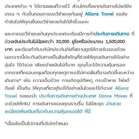
ประเทศต่าง ๆ ได้ตามแผนที่วางไว้ ส่วนใครที่อยากเดินทางไปแต่ยัง
เกรง ๆ กับขั้นตอนการขอวีซ่าเชงเก้นอยู่
Allianz Travel
ขอส่ง
กำลังใจให้คุณยื่นขอวีซ่าเชงเก้นได้สำเร็จนะคะ
และการขอวีซ่าเชงเก้นทุกประเทศจะต้องมีการทำ
ประกันการเดินทาง
ที่
มี
วงเงินประกันไม่น้อยกว่า 30,000 ยูโรหรือประมาณ 1,500,000
บาท
และต้องทำกับบริษัทประกันภัยที่สถานทูตให้การรับรองด้วย
นอกจากนี้ประกันเดินทางเป็นสิ่งสำคัญที่ช่วยให้คุณเดินทางได้อย่าง
อุ่นใจ ไร้กังวล เพียงจ่ายเงินไม่กี่บาท คุณก็จะได้ความคุ้มครอง
มากมายที่ครอบคลุมเกือบทุกเหตุการณ์ไม่คาดฝันที่อาจเกิดขึ้นระหว่าง
เดินทาง* เช่น ความเจ็บป่วย การเกิดอุบัติเหตุ กระเป๋าหาย ไฟลต์
ดีเลย์ เป็นต้น ให้คุณเที่ยวยุโรปได้อย่างมั่นใจและไร้กังวล!
Allianz
Travel
ขอแนะนำ
ประกันการเดินทางต่างประเทศ Dance Moves
ที่
จะช่วยให้ทริป การเดินทางของคุณราบรื่น ไม่มีสะดุด
อ่านราย
ละเอียดเพิ่มเติมเกี่ยวกับความคุ้มครองได้ ที่นี่
*เงื่อนไขเป็นไปตามที่บริษัทกำหนด