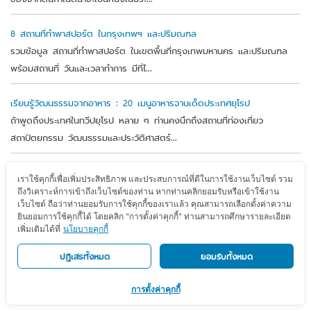
8 สถานที่ทำพาสปอร์ต ในกรุงเทพฯ และปริมณฑล
รวมข้อมูล สถานที่ทำพาสปอร์ต ในเขตพื้นที่กรุงเทพมหานคร และปริมณฑล
พร้อมสถานที่ วันและเวลาทำการ มีที่ไ...
เรียนรู้วัฒนธรรมจากอาหาร : 20 เมนูอาหารจานเด็ดประเทศยุโรป
ถ้าพูดถึงประเทศในทวีปยุโรป หลาย ๆ ท่านคงนึกถึงสถานที่ท่องเที่ยว
สถาปัตยกรรม วัฒนธรรมและประวัติศาสตร์...
12 ที่เที่ยวแคนาดา ดินแดนแห่งความงดงามของธรรมชาติ
เราใช้คุกกี้เพื่อเพิ่มประสิทธิภาพ และประสบการณ์ที่ดีในการใช้งานเว็บไซต์ รวม
ที่เที่ยวแคนาดา หลายแห่งติดอันดับที่เที่ยวที่สวยที่สุดในโลก วันนี้ Allianz
ถึงวิเคราะห์การเข้าถึงเว็บไซต์ของท่าน หากท่านคลิกยอมรับหรือเข้าใช้งาน
เว็บไซต์ ถือว่าท่านยอมรับการใช้คุกกี้ของเราแล้ว คุณสามารถเลือกตั้งค่าความ
Travel จะพาคุณไปสัมผัสประ...
ยินยอมการใช้คุกกี้ได้ โดยคลิก "การตั้งค่าคุกกี้" ท่านสามารถศึกษารายละเอียด
เพิ่มเติมได้ที่
นโยบายคุกกี้
เช็คอินอาเซียน : 20 สถานที่น่าเที่ยว ไปแล้วจะหลงรัก
ปฏิเสธทั้งหมด
ยอมรับทั้งหมด
พาเที่ยว 20 สถานที่น่าเที่ยวในภูมิภาคเอเชียตะวันออกเฉียงใต้ เที่ยวง่าย ใกล้บ
ประเทศไทย ใช้เวลาเดินทาง...
การตั้งค่าคุกกี้