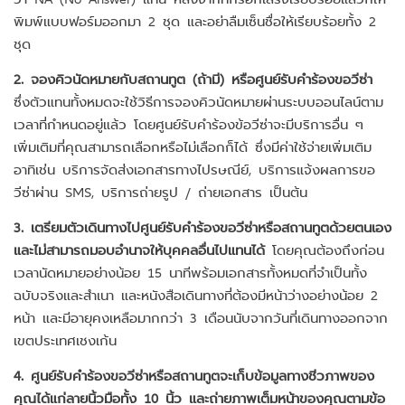
พิมพ์แบบฟอร์มออกมา 2 ชุด และอย่าลืมเซ็นชื่อให้เรียบร้อยทั้ง 2
ชุด
2. จองคิวนัดหมายกับสถานทูต (ถ้ามี) หรือศูนย์รับคำร้องขอวีซ่า
ซึ่งตัวแทนทั้งหมดจะใช้วิธีการจองคิวนัดหมายผ่านระบบออนไลน์ตาม
เวลาที่กำหนดอยู่แล้ว โดยศูนย์รับคำร้องข้อวีซ่าจะมีบริการอื่น ๆ
เพิ่มเติมที่คุณสามารถเลือกหรือไม่เลือกก็ได้ ซึ่งมีค่าใช้จ่ายเพิ่มเติม
อาทิเช่น บริการจัดส่งเอกสารทางไปรษณีย์, บริการแจ้งผลการขอ
วีซ่าผ่าน SMS, บริการถ่ายรูป / ถ่ายเอกสาร เป็นต้น
3. เตรียมตัวเดินทางไปศูนย์รับคำร้องขอวีซ่าหรือสถานทูตด้วยตนเอง
และไม่สามารถมอบอำนาจให้บุคคลอื่นไปแทนได้
โดยคุณต้องถึงก่อน
เวลานัดหมายอย่างน้อย 15 นาทีพร้อมเอกสารทั้งหมดที่จำเป็นทั้ง
ฉบับจริงและสำเนา และหนังสือเดินทางที่ต้องมีหน้าว่างอย่างน้อย 2
หน้า และมีอายุคงเหลือมากกว่า 3 เดือนนับจากวันที่เดินทางออกจาก
เขตประเทศเชงเก้น
4. ศูนย์รับคำร้องขอวีซ่าหรือสถานทูตจะเก็บข้อมูลทางชีวภาพของ
คุณได้แก่ลายนิ้วมือทั้ง 10 นิ้ว และถ่ายภาพเต็มหน้าของคุณตามข้อ