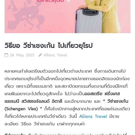
วิธีขอ วีซ่าเชงเก้น ไปเที่ยวยุโรป
26 May 2025
Allianz Travel
หลายคนกำลังเตรียมตัวออกไปเที่ยวต่างประเทศ ซึ่งการเดินทางไป
ประเทศแถบยุโรปก็เป็นอีกหนึ่งจุดหมายปลายทางยอดฮิตของนักท่อง
เที่ยว เพราะมีทั้งธรรมขาติ และสถาปัตยกรรมที่งดงามที่ต้องมีใครที่
เคยฝันอยากจะไปเที่ยวดูสักครั้ง ไม่ว่าจะเป็น
ออสเตรีย ฝรั่งเศส
เยอรมนี สวิสเซอร์แลนด์ อิตาลี
และอีกมากมาย และ
“ วีซ่าเชงเก้น
(Schengen Visa) ”
ก็คือใบเบิกทางสู่หลากประเทศที่ขอแค่รอบเดียว
ก็เที่ยวได้หลายประเทศในวีซ่าเดียว วันนี้
Allianz Travel
มีราย
ละเอียด วิธีขอ วีซ่าเชงเก้น มาฝากทุกคนค่ะ