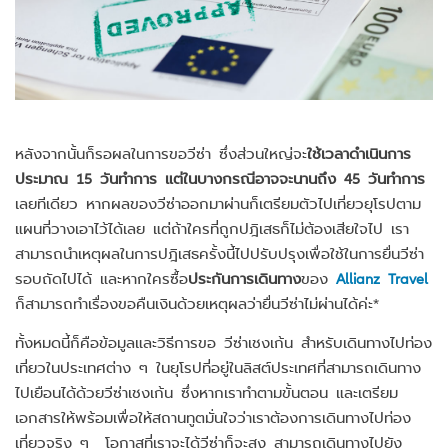
หลังจากนั้นก็รอผลในการขอวีซ่า ซึ่งส่วนใหญ่จะ
ใช้เวลาดำเนินการ
ประมาณ 15 วันทำการ แต่ในบางกรณีอาจจะนานถึง 45 วันทำการ
เลยทีเดียว หากผลของวีซ่าออกมาผ่านก็เตรียมตัวไปเที่ยวยุโรปตาม
แผนที่วางเอาไว้ได้เลย แต่ถ้าใครที่ถูกปฎิเสธก็ไม่ต้องเสียใจไป เรา
สามารถนำเหตุผลในการปฎิเสธครั้งนี้ไปปรับปรุงเพื่อใช้ในการยื่นวีซ่า
รอบถัดไปได้ และหากใครซื้อ
ประกันการเดินทาง
ของ
Allianz Travel
ก็สามารถทำเรื่องขอคืนเงินด้วยเหตุผลว่ายื่นวีซ่าไม่ผ่านได้ค่ะ*
ทั้งหมดนี้ก็คือข้อมูลและวิธีการขอ วีซ่าเชงเก้น สำหรับเดินทางไปท่อง
เที่ยวในประเทศต่าง ๆ ในยุโรปที่อยู่ในลิสต์ประเทศที่สามารถเดินทาง
ไปเยือนได้ด้วยวีซ่าเชงเก้น ซึ่งหากเราทำตามขั้นตอน และเตรียม
เอกสารให้พร้อมเพื่อให้สถานทูตมั่นใจว่าเราต้องการเดินทางไปท่อง
เที่ยวจริง ๆ โอกาสที่เราจะได้วีซ่าก็จะสูง สามารถเดินทางไปยัง