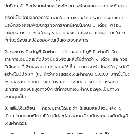
วันที่จะกลับถึงประเทศไทยอย่างชัดเจน พร้อมลงนามและประทับตรา
กรณีเป็นเจ้าของกิจการ:
ต้องใช้สำเนาหนังสือรับรองการจดทะเบียน
บริษัทของกรมพัฒนาธุรกิจการค้าที่มีอายุไม่เกิน 3 เดือน พร้อม
ทะเบียนการค้า หรือใบอนุญาตการประกอบธุรกิจ และเอกสารใด ๆ
ที่เกี่ยวข้องและมีชื่อของคุณเป็นเจ้าของกิจการ
2. รายการเดินบัญชีเงินฝาก
– สำเนาสมุดบัญชีเงินฝากที่ปรับ
รายการเดินบัญชีถึงปัจจุบันถึงย้อนหลังไม่ต่ำกว่า 6 เดือน และควร
มีเงินฝากที่เพียงพอต่อการแสดงให้เห็นว่าสามารถพำนักอยู่ในยุโรปได้
อย่างไม่มีปัญหา (แนะนำว่าควรแสดงเงินฝากเกิน 50,000 บาทขึ้นไป)
หรือขอรายการเดินบัญชีที่ได้รับตราประทับจากธนาคาร หรือขอ
เอกสารแสดงข้อมูลทางบัญชีที่การันตีเงินฝากของคุณเป็นภาษา
อังกฤษก็ได้
3. สลิปเงินเดือน
– กรณีมีรายได้ประจำ ให้แนบสลิปย้อนหลัง 6
เดือน โดยยอดเงินสุทธิในสลิปจะต้องสอดคล้องกับรายการเดินบัญชี
เงินฝากด้วย