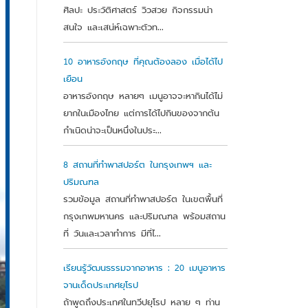
ศิลปะ ประวัติศาสตร์ วิวสวย กิจกรรมน่า
สนใจ และเสน่ห์เฉพาะตัวท...
10 อาหารอังกฤษ ที่คุณต้องลอง เมื่อได้ไป
เยือน
อาหารอังกฤษ หลายๆ เมนูอาจจะหากินได้ไม่
ยากในเมืองไทย แต่การได้ไปกินของจากต้น
กำเนิดน่าจะเป็นหนึ่งในประ...
8 สถานที่ทำพาสปอร์ต ในกรุงเทพฯ และ
ปริมณฑล
รวมข้อมูล สถานที่ทำพาสปอร์ต ในเขตพื้นที่
กรุงเทพมหานคร และปริมณฑล พร้อมสถาน
ที่ วันและเวลาทำการ มีที่ไ...
เรียนรู้วัฒนธรรมจากอาหาร : 20 เมนูอาหาร
จานเด็ดประเทศยุโรป
ถ้าพูดถึงประเทศในทวีปยุโรป หลาย ๆ ท่าน