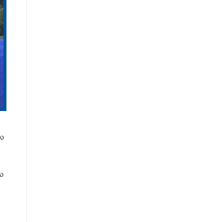
อง
รง