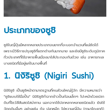
ประเภทของซูชิ
ซูชิในญี่ปุ่นมีหลากหลายประเภทจนยากที่จะบอกจำนวนที่แน่ชัดได้
เพราะมีวิธีการปรุงซูชิที่แตกต่างกันมากมาย และยังมีซูชิระดับภูมิภาค
ทั่วประเทศที่ใช้อาหารพื้นเมืองมาใส่ประกอบกันด้วย เช่น อาหารทะเล
บางชนิดที่มีอยู่แค่ในบางพื้นที่
1. นิงิริซูชิ (Nigiri Sushi)
นิงิริซูชิ เป็นซูชิหน้าตามาตรฐานที่คนส่วนใหญ่รู้จัก มีความหมายว่า
“ซูชิแบบใช้มือปั้น” นิงิริซูชิทําจากข้าวปั้นก้อนเล็กๆ โปะหน้าด้วยปลา
ดิบที่โชว์สีสันสดใสน่าทาน นอกจากใช้ปลาหลากหลายชนิดแล้ว ยังใช้
วัตถุดิบอื่นๆ อย่างเช่น กุ้ง ปลาหมึก ไข่หวานญี่ปุ่น (ทามาโกะยากิ)