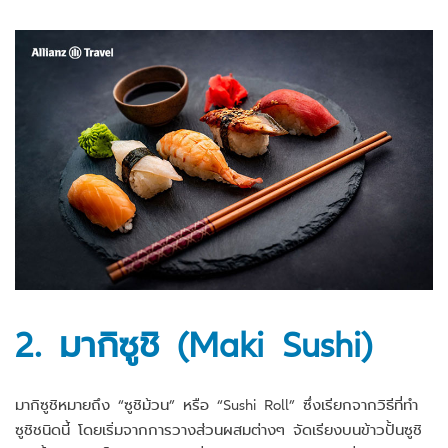
2. มากิซูชิ (Maki Sushi)
มากิซูชิหมายถึง “ซูชิม้วน” หรือ “Sushi Roll” ซึ่งเรียกจากวิธีที่ทำ
ซูชิชนิดนี้ โดยเริ่มจากการวางส่วนผสมต่างๆ จัดเรียงบนข้าวปั้นซูชิ