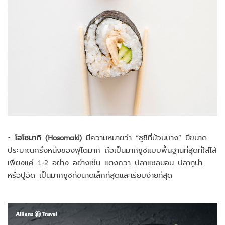
•
โฮโซมากิ (Hosomaki)
มีความหมายว่า “ซูชิที่ม้วนบาง” มีขนาด
ประมาณครึ่งหนึ่งของฟุโตมากิ ถือเป็นมากิซูชิแบบพื้นฐานที่สุดที่ใส่ไส้
เพียงแค่ 1-2 อย่าง อย่างเช่น แตงกวา ปลาแซลมอน ปลาทูน่า
หรือปูอัด เป็นมากิซูชิที่ขนาดเล็กที่สุดและเรียบง่ายที่สุด