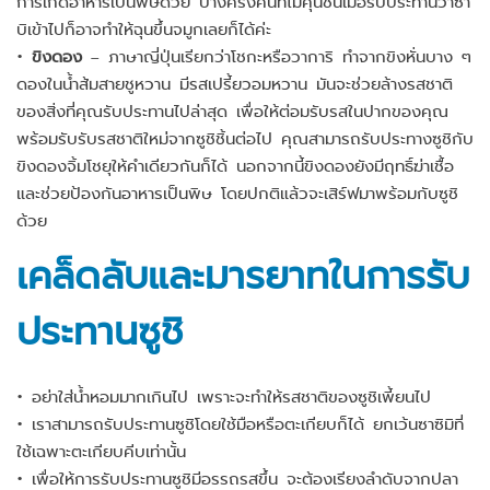
การเกิดอาหารเป็นพิษด้วย บางครั้งคนที่ไม่คุ้นชินเมื่อรับประทานวาซา
บิเข้าไปก็อาจทำให้ฉุนขึ้นจมูกเลยก็ได้ค่ะ
•
ขิงดอง
– ภาษาญี่ปุ่นเรียกว่าโชกะหรือวาการิ ทำจากขิงหั่นบาง ๆ
ดองในน้ำส้มสายชูหวาน มีรสเปรี้ยวอมหวาน มันจะช่วยล้างรสชาติ
ของสิ่งที่คุณรับประทานไปล่าสุด เพื่อให้ต่อมรับรสในปากของคุณ
พร้อมรับรับรสชาติใหม่จากซูชิชิ้นต่อไป คุณสามารถรับประทางซูชิกับ
ขิงดองจิ้มโชยุให้คำเดียวกันก็ได้ นอกจากนี้ขิงดองยังมีฤทธิ์ฆ่าเชื้อ
และช่วยป้องกันอาหารเป็นพิษ โดยปกติแล้วจะเสิร์ฟมาพร้อมกับซูชิ
ด้วย
เคล็ดลับและมารยาทในการรับ
ประทานซูชิ
• อย่าใส่น้ำหอมมากเกินไป เพราะจะทำให้รสชาติของซูชิเพี้ยนไป
• เราสามารถรับประทานซูชิโดยใช้มือหรือตะเกียบก็ได้ ยกเว้นซาซิมิที่
ใช้เฉพาะตะเกียบคีบเท่านั้น
• เพื่อให้การรับประทานซูชิมีอรรถรสขึ้น จะต้องเรียงลำดับจากปลา