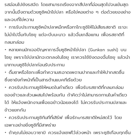
รสอ่อนไปยังรสจัด โดยสามารถเรียงจากสีปลาที่อ่อนสุดไปจนเข้มสุด
จากนั้นจึงตามด้วยซูชิหน้าไข่ปลา หรือไข่หอยต่าง ๆ ต่อด้วยของย่าง
และจบที่ไข่หวาน
• การรับประทานซูชิหน้าปลาหมึกหรือทาโกะซูชิให้ไม่เสียรสชาติ เราจะ
ไม่นำไปจิ้มกับโชยุ แต่จะบีบมะนาว แล้วจิ้มเกลือแทน เพื่อรสชาติที่
กลมกล่อม
• หลายคนมักเจอปัญหาการจิ้มซูชิหน้าไข่ปลา (Gunkan sushi) บน
โชยุ เพราะไข่ปลามักจะตกลงในโชยุ เราควรใช้ขิงดองจิ้มโชยุ แล้วนำ
มาทาบนซูชิไข่ปลาก่อนรับประทาน
• ดื่มชาหรือโชกะเพื่อทำความสะอาดเพดานปากและทำให้ปากสดชื่น
ซึ่งชายังทำหน้าที่เป็นสารต้านแบคทีเรียด้วย
• ควรรับประทานซูชิให้หมดในคำเดียว เพื่อรับรสชาติที่กลมกล่อม
ของข้าวและส่วนผสมไปพร้อมกัน ถ้าคิดว่าไม่สามารถทานในคำเดียว
ได้ ให้แจ้งพนักงานเพื่อขอข้าวน้อยลงได้ ไม่ควรรับประทานปลาและ
ข้าวแยกกัน
• ควรรับประทานซูชิทันทีที่เสิร์ฟ เพื่อรักษารสชาติใหม่สดไว้ โดย
เฉพาะอย่างยิ่งซูชิที่มีสาหร่าย
• ถ้าคุณไม่ชอบวาซาบิ ควรแจ้งเชฟไว้ล่วงหน้า เพราะซูชิเกือบทุกชิ้น