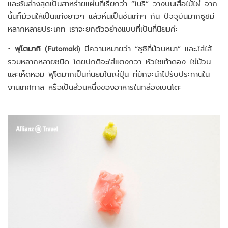
และชั้นล่างสุดเป็นสาหร่ายแผ่นที่เรียกว่า “โนริ” วางบนเสื่อไม้ไผ่ จาก
นั้นก็ม้วนให้เป็นแท่งยาวๆ แล้วหั่นเป็นชิ้นเท่าๆ กัน ปัจจุบันมากิซูชิมี
หลากหลายประเภท เราจะยกตัวอย่างแบบที่เป็นที่นิยมค่ะ
•
ฟุโตมากิ (Futomaki
) มีความหมายว่า “ซูชิที่ม้วนหนา” และ.ใส่ไส้
รวมหลากหลายชนิด โดยปกติจะใส่แตงกวา หัวไชเท้าดอง ไข่ม้วน
และเห็ดหอม ฟุโตมากิเป็นที่นิยมในญี่ปุ่น ที่มักจะนำไปรับประทานใน
งานเทศกาล หรือเป็นส่วนหนึ่งของอาหารในกล่องเบนโตะ