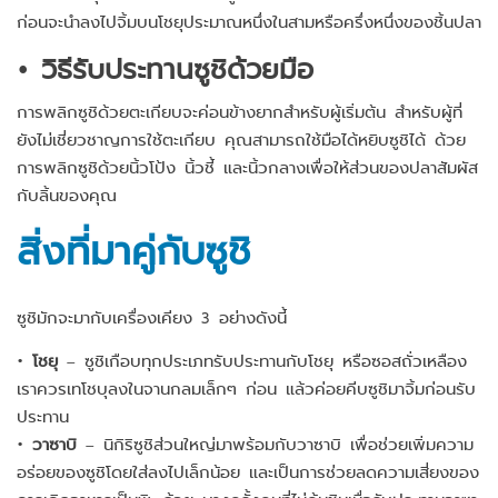
ก่อนจะนำลงไปจิ้มบนโชยุประมาณหนึ่งในสามหรือครึ่งหนึ่งของชิ้นปลา
• วิธีรับประทานซูชิด้วยมือ
การพลิกซูชิด้วยตะเกียบจะค่อนข้างยากสำหรับผู้เริ่มต้น สำหรับผู้ที่
ยังไม่เชี่ยวชาญการใช้ตะเกียบ คุณสามารถใช้มือได้หยิบซูชิได้ ด้วย
การพลิกซูชิด้วยนิ้วโป้ง นิ้วชี้ และนิ้วกลางเพื่อให้ส่วนของปลาสัมผัส
กับลิ้นของคุณ
สิ่งที่มาคู่กับซูชิ
ซูชิมักจะมากับเครื่องเคียง 3 อย่างดังนี้
•
โชยุ
– ซูชิเกือบทุกประเภทรับประทานกับโชยุ หรือซอสถั่วเหลือง
เราควรเทโชบุลงในจานกลมเล็กๆ ก่อน แล้วค่อยคีบซูชิมาจิ้มก่อนรับ
ประทาน
•
วาซาบิ
– นิกิริซูชิส่วนใหญ่มาพร้อมกับวาซาบิ เพื่อช่วยเพิ่มความ
อร่อยของซูชิโดยใส่ลงไปเล็กน้อย และเป็นการช่วยลดความเสี่ยงของ