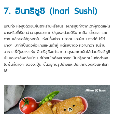
7. อินาริซูชิ (Inari Sushi)
แทนที่จะห่อซูชิด้วยแผ่นสาหร่ายหรือโนริ อินาริซูชิทำจากเต้าหู้ทอดแผ่น
บางหรือที่เรียกว่าอาบูเระอาเกะ ปรุงรสด้วยมิริน เกลือ น้ำตาล และ
ดาชิ แล้วยัดไส้ซูชิเข้าไป ซึ่งมีทั้งข้าว ปลาดิบและผัก บางที่ก็นำไข่
บางๆ มาทำเป็นตัวห่อแทนแผ่นเต้าหู้ แต่รสชาติจะหวานกว่า ในร้าน
อาหารญี่ปุ่นบางแห่ง อินาริซูชิจะทำจากอาบุระอาเกะยัดไส้ด้วยชิราชิซูชิ
เป็นอาหารสั่งกลับบ้าน ที่น่าสนใจคืออินาริซูชิเป็นที่รู้จักกันในชื่อต่างๆ
ในพื้นที่ต่างๆ ของญี่ปุ่น ขึ้นอยู่กับรูปร่างและประเภทของส่วนผสมที่
ใช้