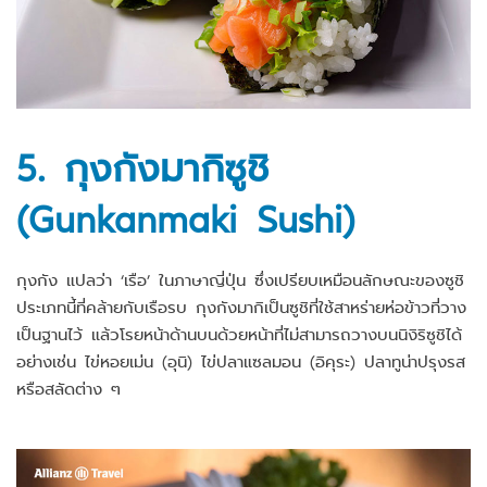
5. กุงกังมากิซูชิ
(Gunkanmaki Sushi)
กุงกัง แปลว่า ‘เรือ’ ในภาษาญี่ปุ่น ซึ่งเปรียบเหมือนลักษณะของซูชิ
ประเภทนี้ที่คล้ายกับเรือรบ กุงกังมากิเป็นซูชิที่ใช้สาหร่ายห่อข้าวที่วาง
เป็นฐานไว้ แล้วโรยหน้าด้านบนด้วยหน้าที่ไม่สามารถวางบนนิงิริซูชิได้
อย่างเช่น ไข่หอยเม่น (อุนิ) ไข่ปลาแซลมอน (อิคุระ) ปลาทูน่าปรุงรส
หรือสลัดต่าง ๆ