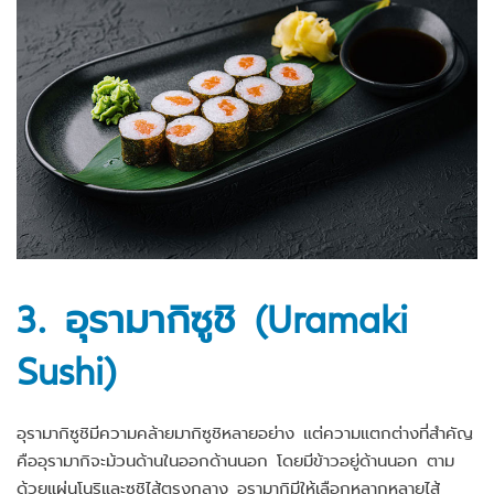
3. อุรามากิซูชิ (Uramaki
Sushi)
อุรามากิซูชิมีความคล้ายมากิซูชิหลายอย่าง แต่ความแตกต่างที่สำคัญ
คืออุรามากิจะม้วนด้านในออกด้านนอก โดยมีข้าวอยู่ด้านนอก ตาม
ด้วยแผ่นโนริและซูชิไส้ตรงกลาง อุรามากิมีให้เลือกหลากหลายไส้