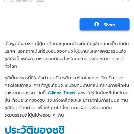
Po
21 November 2022
na
Share
เมื่อพูดถึงอาหารญี่ปุ่น เกือบจะทุกคนต้องนึกถึงซูชิมาก่อนเป็นอันดับ
แรกๆ นอกจากเป็นที่ชื่นชอบของคนญี่ปุ่นมานานหลายศตวรรษแล้ว
ซูชิยังเป็นหนึ่งในอาหารยอดนิยมสำหรับคนไทยและอีกหลาย ๆ ชาติ
ทั่วโลก
ซูชิเป็นอาหารที่มีไขมันต่ำ แต่มีโปรตีน คาร์โบไฮเดรต วิตามิน และ
กรดโอเมก้าสูง การทำซูชิเกือบจะเหมือนกับงานศิลปะที่ผ่านการฝึกฝน
มาหลายทศวรรษ วันนี้
Allianz Travel
จะพาไปรู้จักกับซูชิกันให้มาก
ขึ้น ทั้งประเภทของซูชิ รวมถึงเคล็ดลับและมารยาทในการรับประทาน
ซูชิที่ถูกต้องด้วย เพื่อให้คุณได้ทั้งความอร่อยและอิ่มเอมกับ
วัฒนธรรมญี่ปุ่นไปพร้อม ๆ กัน
ประวัติของซูชิ