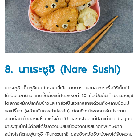
8. นาเระซูชิ (Nare Sushi)
นาเระซูชิ เป็นซูชิแบบโบราณที่เกิดจากการถนอมอาหารเพื่อให้เก็บไว้
ได้เป็นเวลานาน เกิดขึ้นตั้งแต่ศตวรรษที่ 10 ถือเป็นต้นกำเนิดของซูชิ
โดยการหมักปลากับข้าวและเกลือเป็นเวลาหลายเดือนถึงหลายปีจนมี
รสเปรี้ยว (คล้ายกับการทำปลาส้ม) ก่อนที่จะนำออกมารับประทาน
สมัยก่อนเมื่อดองเสร็จจะทิ้งข้าวไป และบริโภคแต่ปลาเท่านั้น ปัจจุบัน
นาเระซูชิมักไม่ค่อยได้รับความนิยมเนื่องจากมีรสชาติที่พิเศษมาก
อย่างไรก็ตามฟูนะซูชิ (Funazushi) ของจังหวัดชิงะยังคงได้รับความ