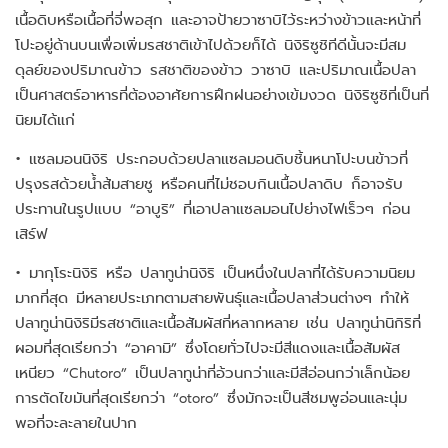
เนื้อดิบหรือเนื้อที่จี่พอสุก และอาจป้ายวาซาบิไว้ระหว่างข้าวและหน้าที่
โปะอยู่ด้านบนเพื่อเพิ่มรสชาติเข้าไปด้วยก็ได้ นิงิริซูชิทีดีนั้นจะมีสม
ดุลย์ของปริมาณข้าว รสชาติของข้าว วาซาบิ และปริมาณเนื้อปลา
เป็นศาสตร์อาหารที่ต้องอาศัยการฝึกฝนอย่างเข้มงวด นิงิริซูชิที่เป็นที่
นิยมได้แก่
• แซลมอนนิงิริ ประกอบด้วยปลาแซลมอนดิบชิ้นหนาโปะบนข้าวที่
ปรุงรสด้วยน้ำส้มสายชู หรือคนที่ไม่ชอบกินเนื้อปลาดิบ ก็อาจรับ
ประทานในรูปแบบ “อาบูริ” ที่เอาปลาแซลมอนไปย่างไฟเร็วๆ ก่อน
เสิร์ฟ
• มากุโระนิงิริ หรือ ปลาทูน่านิงิริ เป็นหนึ่งในปลาที่ได้รับความนิยม
มากที่สุด มีหลายประเภทตามสายพันธุ์และเนื้อปลาส่วนต่างๆ ทําให้
ปลาทูน่านิงิริมีรสชาติและเนื้อสัมผัสที่หลากหลาย เช่น ปลาทูน่านิกิริที่
ผอมที่สุดเรียกว่า “อาคามิ” ซึ่งโดยทั่วไปจะมีสีแดงและเนื้อสัมผัส
เหนียว “Chutoro” เป็นปลาทูน่าที่อ้วนกว่าและมีสีอ่อนกว่าเล็กน้อย
การตัดไขมันที่สุดเรียกว่า “otoro” ซึ่งมักจะเป็นสีชมพูอ่อนและนุ่ม
พอที่จะละลายในปาก