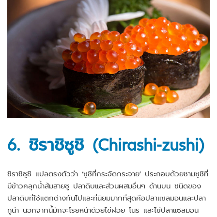
6. ชิราชิซูชิ (Chirashi-zushi)
ชิราชิซูชิ แปลตรงตัวว่า ‘ซูชิที่กระจัดกระจาย’ ประกอบด้วยชามซูชิที่
มีข้าวคลุกน้ำส้มสายชู ปลาดิบและส่วนผสมอื่นๆ ด้านบน ชนิดของ
ปลาดิบที่ใช้แตกต่างกันไปและที่นิยมมากที่สุดคือปลาแซลมอนและปลา
ทูน่า นอกจากนี้มักจะโรยหน้าด้วยไข่ฝอย โนริ และไข่ปลาแซลมอน