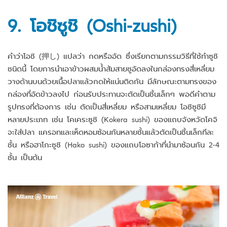
9. โอชิซูชิ (Oshi-zushi)
คำว่าโอชิ (押し) แปลว่า กดหรืออัด ซึ่งเรียกตามกรรมวิธีที่ใช้ทำซูชิ
ชนิดนี้ โดยการนำเอาข้าวผสมน้ำส้มสายชูอัดลงในกล่องทรงสี่เหลี่ยม
วางด้านบนด้วยเนื้อปลาแล้วกดให้แน่นติดกัน มีลักษณะตามทรงของ
กล่องที่อัดข้าวลงไป ก่อนรับประทานจะตัดเป็นชิ้นเล็กๆ พอดีคำตาม
รูปทรงที่ต้องการ เช่น ตัดเป็นสี่เหลี่ยม หรือสามเหลี่ยม โอชิซูชิมี
หลายประเภท เช่น โคเคระซูชิ (Kokera sushi) ของแถบจังหวัดโคจิ
จะใส่ปลา แครอทและเห็ดหอมซ้อนกันหลายชั้นแล้วตัดเป็นชิ้นเล็กทีละ
ชั้น หรือฮาโกะซูชิ (Hako sushi) ของแถบโอซาก้าที่นำมาซ้อนกัน 2-4
ชั้น เป็นต้น