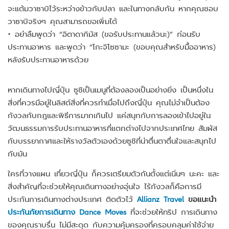
จะแต้มวาซาบิไว้ระหว่างข้าวกับปลา และในทางกลับกัน หากคุณชอบ
วาซาบิจริงๆ คุณสามารถขอเพิ่มได้
• อย่าลืมพูดว่า “อิตาดากิมัส (ขอรับประทานแล้วนะ)” ก่อนรับ
ประทานอาหาร และพูดว่า “โกะจิโซซามะ (ขอบคุณสำหรับมื้ออาหาร)
หลังรับประทานอาหารด้วย
หากเดินทางไปญี่ปุ่น ซูชิเป็นเมนูที่ต้องลองเป็นอย่างยิ่ง เป็นหนึ่งใน
สิ่งที่ควรมีอยู่ในลิสต์สิ่งที่ควรทำเมื่อไปถึงญี่ปุ่น คุณไม่จำเป็นต้อง
กังวลกับกฎและพิธีการมากเกินไป แค่สนุกกับการลองเข้าไปอยู่ใน
วัฒนธรรมการรับประทานอาหารที่แตกต่างไปจากประเทศไทย สัมผัส
กับบรรยากาศและให้รางวัลตัวเองด้วยซูชิที่น่าตื่นตาตื่นใจและสนุกไป
กับมัน
ใครที่วางแผน เที่ยวญี่ปุ่น ก็ควรเตรียมตัวกันตั้งแต่เนิ่นๆ นะคะ และ
สิ่งสำคัญที่จะช่วยให้คุณเดินทางอย่างอุ่นใจ ไร้กังวลก็คือการมี
ประกันการเดินทางต่างประเทศ ติดตัวไว้
Allianz Travel
ขอแนะนำ
ประกันภัยการเดินทาง Dance Moves
ที่จะช่วยให้ทริป การเดินทาง
ของคุณราบรื่น ไม่มีสะดุด กับความคุ้มครองที่ครอบคลุมค่าใช้จ่าย